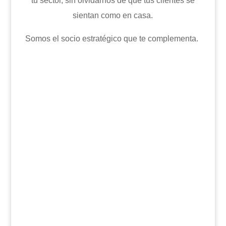
tu sector, sin olvidarnos de que tus clientes se
sientan como en casa.
Somos el socio estratégico que te complementa.

Marketing Digital

Web